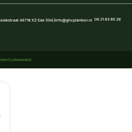
06 21 83 85 28

siekstraat 4
6718 XZ Ede (Gld.)
info@ghcplantion.nl
rden
Cookiebeleid
,
e