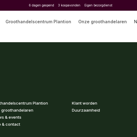
6 dagen geopend
3 koopavonden
Eigen bezorgdienst
Groothandelscentrum Plantion
Onze groothandelaren
N
thandelscentrum Plantion
Klant worden
 groothandelaren
Duurzaamheid
ws & events
 & contact