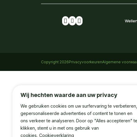



Wellen
Copyright 2026
Privacyvoorkeuren
Algemene voorwaa
Wij hechten waarde aan uw privacy
We gebruiken cookies om uw surfervaring te verbeteren
gepersonaliseerde advertenties of content te tonen en
ons verkeer te analyseren. Door op "Alles accepteren" t
klikken, stemt u in met ons gebruik van
cookies.
Cookieverklaring