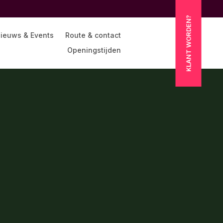
KLANT WORDEN?
ieuws & Events
Route & contact
Openingstijden
Ontdek de
voordelen van
klant worden
Bel of mail Marjolein
voor meer informatie